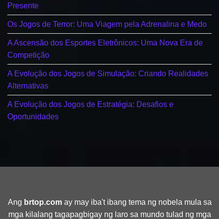
Presente
Os Jogos de Terror: Uma Viagem pela Adrenalina e Medo
A Ascensão dos Esportes Eletrônicos: Uma Nova Era de
Competição
A Evolução dos Jogos de Simulação: Criando Realidades
Alternativas
A Evolução dos Jogos de Estratégia: Desafios e
Oportunidades
Ang
brtop.com
ay may iba't ibang tema ng nobela mula sa
mga kilalang tagapagbigay ng laro sa mundo tulad ng mga